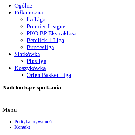
Ogólne
Piłka nożna
La Liga
Premier League
PKO BP Ekstraklasa
Betclick 1 Liga
Bundesliga
Siatkówka
Plusliga
Koszykówka
Orlen Basket Liga
Nadchodzące spotkania
Back
to
Menu
Top
Polityka prywatności
Kontakt