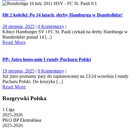
More
Hit 2 kolejki: Po 14 latach, derby Hamburga w Bundeslidze!
28
28 sierpnia, 2025
|
0 Komentarzy
|
sierpnia,
Kibice Hamburger SV i FC St. Pauli czekali na derby Hamburga w
2025
Bundeslidze ponad 14 [...]
Read
Read More
More
PP: Jutro losowanie I rundy Pucharu Polski
19
19 sierpnia, 2025
|
0 Komentarzy
|
sierpnia,
Już jutro poznamy pary do zaplanowanej na 23/24 września I rundy
2025
Pucharu Polski. Do koszyka [...]
Read
Read More
More
Rozgrywki Polska
1 Liga
2025-2026
PKO BP Ekstraklasa
2025-2026