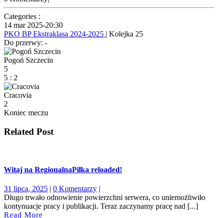
Categories :
14 mar 2025
-
20:30
PKO BP Ekstraklasa 2024-2025
| Kolejka 25
Do przerwy: -
Pogoń Szczecin
5
5
:
2
Cracovia
2
Koniec meczu
Related Post
Witaj na RegionalnaPiłka reloaded!
31
31 lipca, 2025
|
0 Komentarzy
|
lipca,
Długo trwało odnowienie powierzchni serwera, co uniemożliwiło
2025
kontynuacje pracy i publikacji. Teraz zaczynamy pracę nad [...]
Read
Read More