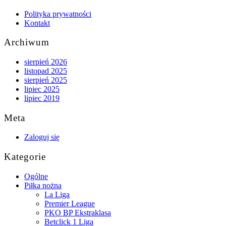
Top
Polityka prywatności
Kontakt
Archiwum
sierpień 2026
listopad 2025
sierpień 2025
lipiec 2025
lipiec 2019
Meta
Zaloguj się
Kategorie
Ogólne
Piłka nożna
La Liga
Premier League
PKO BP Ekstraklasa
Betclick 1 Liga