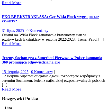
Read
Read More
More
PKO BP EKSTRAKLASA: Czy Wisła Płock wygra po raz
czwarty?
31
31 lipca, 2025
|
0 Komentarzy
|
lipca,
Ostatni raz Wisła Płock zanotowała brawurowy start w
2025
rozgrywkach Ekstraklasy w sezonie 2022/2023. Trener Pavol [...]
Read
Read More
More
Jeremy Sochan gra z Superbet! Pierwsza w Polsce kampania
360 promująca odpowiedzialną grę
15
15 sierpnia, 2025
|
0 Komentarzy
|
sierpnia,
12 sierpnia Superbet oficjalnie ogłosił rozpoczęcie współpracy z
2025
Jeremim Sochanem. Jeden z najbardziej rozpoznawalnych polskich
[...]
Read
Read More
More
Rozgrywki Polska
1 Liga