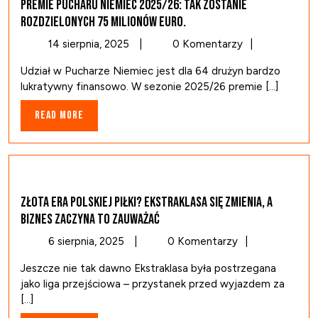
Premie Pucharu Niemiec 2025/26: tak zostanie
rozdzielonych 75 milionów euro.
14
14 sierpnia, 2025
|
0 Komentarzy
|
sierpnia,
Udział w Pucharze Niemiec jest dla 64 drużyn bardzo
2025
lukratywny finansowo. W sezonie 2025/26 premie [...]
Read
Read More
More
Złota era polskiej piłki? Ekstraklasa się zmienia, a
biznes zaczyna to zauważać
6
6 sierpnia, 2025
|
0 Komentarzy
|
sierpnia,
Jeszcze nie tak dawno Ekstraklasa była postrzegana
2025
jako liga przejściowa – przystanek przed wyjazdem za
[...]