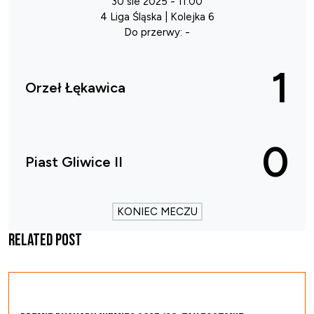
30 sie 2025
-
11:00
4 Liga Śląska
| Kolejka 6
Do przerwy: -
1
Orzeł Łękawica
0
Piast Gliwice II
KONIEC MECZU
Related Post