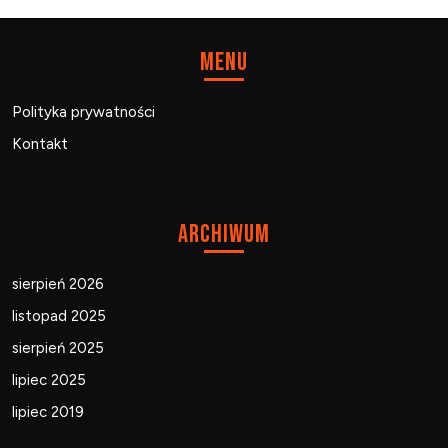
Menu
Polityka prywatności
Kontakt
Archiwum
sierpień 2026
listopad 2025
sierpień 2025
lipiec 2025
lipiec 2019