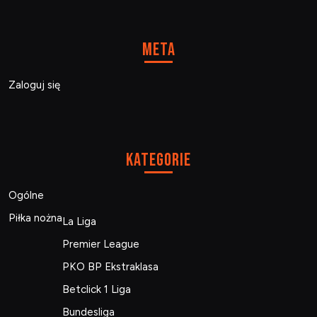
Meta
Zaloguj się
Kategorie
Ogólne
Piłka nożna
La Liga
Premier League
PKO BP Ekstraklasa
Betclick 1 Liga
Bundesliga