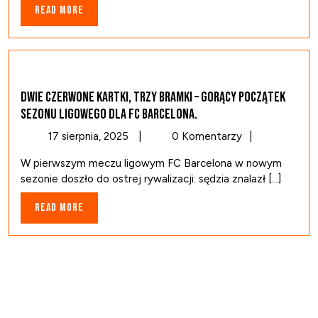
Read
Read More
More
Dwie czerwone kartki, trzy bramki – gorący początek
sezonu ligowego dla FC Barcelona.
17
17 sierpnia, 2025
|
0 Komentarzy
|
sierpnia,
W pierwszym meczu ligowym FC Barcelona w nowym
2025
sezonie doszło do ostrej rywalizacji: sędzia znalazł [...]
Read
Read More
More