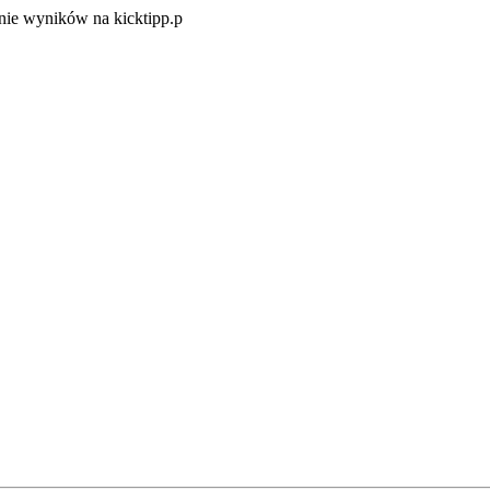
Zacznij
ie wyników na kicktipp.p
zabawę
w
typowanie
wyników
na
kicktipp.p