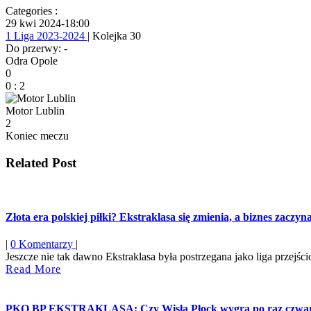
Categories :
29 kwi 2024
-
18:00
1 Liga 2023-2024
| Kolejka 30
Do przerwy: -
Odra Opole
0
0
:
2
Motor Lublin
2
Koniec meczu
Related Post
Złota era polskiej piłki? Ekstraklasa się zmienia, a biznes zaczy
|
0 Komentarzy
|
Jeszcze nie tak dawno Ekstraklasa była postrzegana jako liga przejśc
Read
Read More
More
PKO BP EKSTRAKLASA: Czy Wisła Płock wygra po raz czwa