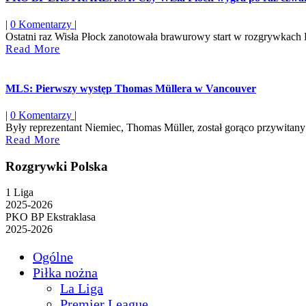
|
0 Komentarzy
|
Ostatni raz Wisła Płock zanotowała brawurowy start w rozgrywkach E
Read
Read More
More
MLS: Pierwszy występ Thomas Müllera w Vancouver
|
0 Komentarzy
|
Były reprezentant Niemiec, Thomas Müller, został gorąco przywitan
Read
Read More
More
Rozgrywki Polska
1 Liga
2025-2026
PKO BP Ekstraklasa
2025-2026
Ogólne
Piłka nożna
La Liga
Premier League