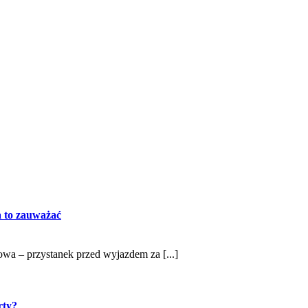
na to zauważać
iowa – przystanek przed wyjazdem za [...]
rty?