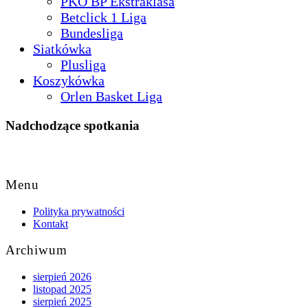
PKO BP Ekstraklasa
Betclick 1 Liga
Bundesliga
Siatkówka
Plusliga
Koszykówka
Orlen Basket Liga
Nadchodzące spotkania
Back
to
Menu
Top
Polityka prywatności
Kontakt
Archiwum
sierpień 2026
listopad 2025
sierpień 2025