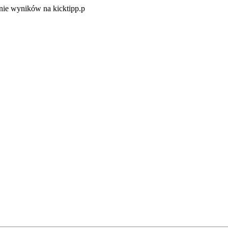
Zacznij
ie wyników na kicktipp.p
zabawę
w
typowanie
wyników
na
kicktipp.p