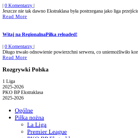
|
0 Komentarzy
|
Jeszcze nie tak dawno Ekstraklasa była postrzegana jako liga przejśc
Read
Read More
More
Witaj na RegionalnaPiłka reloaded!
|
0 Komentarzy
|
Długo trwało odnowienie powierzchni serwera, co uniemożliwiło konty
Read
Read More
More
Rozgrywki Polska
1 Liga
2025-2026
PKO BP Ekstraklasa
2025-2026
Ogólne
Piłka nożna
La Liga
Premier League