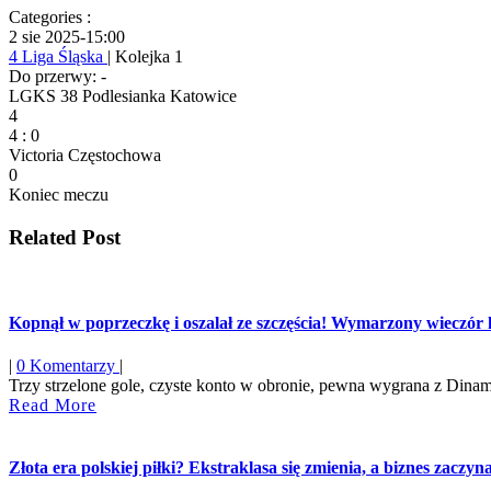
Categories :
2 sie 2025
-
15:00
4 Liga Śląska
| Kolejka 1
Do przerwy: -
LGKS 38 Podlesianka Katowice
4
4
:
0
Victoria Częstochowa
0
Koniec meczu
Related Post
Kopnął w poprzeczkę i oszalał ze szczęścia! Wymarzony wieczór ki
|
0 Komentarzy
|
Trzy strzelone gole, czyste konto w obronie, pewna wygrana z Diname
Read
Read More
More
Złota era polskiej piłki? Ekstraklasa się zmienia, a biznes zaczy