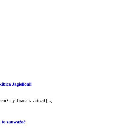
bica Jagiellonii
m City Tirana i… strzał [...]
na to zauważać