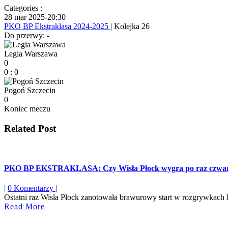
Categories :
28 mar 2025
-
20:30
PKO BP Ekstraklasa 2024-2025
| Kolejka 26
Do przerwy: -
Legia Warszawa
0
0
:
0
Pogoń Szczecin
0
Koniec meczu
Related Post
PKO BP EKSTRAKLASA: Czy Wisła Płock wygra po raz czwa
|
0 Komentarzy
|
Ostatni raz Wisła Płock zanotowała brawurowy start w rozgrywkach E
Read
Read More
More