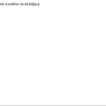
Zacznij
ie wyników na kicktipp.p
zabawę
w
typowanie
wyników
na
kicktipp.p