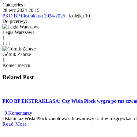
Categories :
28 wrz 2024
-
20:15
PKO BP Ekstraklasa 2024-2025
| Kolejka 10
Do przerwy: -
Legia Warszawa
1
1
:
1
Górnik Zabrze
1
Koniec meczu
Related Post
PKO BP EKSTRAKLASA: Czy Wisła Płock wygra po raz czwa
|
0 Komentarzy
|
Ostatni raz Wisła Płock zanotowała brawurowy start w rozgrywkach E
Read
Read More
More