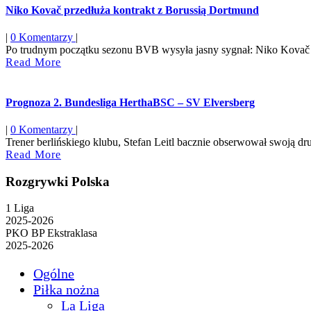
Niko Kovač przedłuża kontrakt z Borussią Dortmund
|
0 Komentarzy
|
Po trudnym początku sezonu BVB wysyła jasny sygnał: Niko Kovač p
Read
Read More
More
Prognoza 2. Bundesliga HerthaBSC – SV Elversberg
|
0 Komentarzy
|
Trener berlińskiego klubu, Stefan Leitl bacznie obserwował swoją dru
Read
Read More
More
Rozgrywki Polska
1 Liga
2025-2026
PKO BP Ekstraklasa
2025-2026
Ogólne
Piłka nożna
La Liga