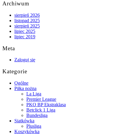
Archiwum
sierpień 2026
listopad 2025
sierpień 2025
lipiec 2025
lipiec 2019
Meta
Zaloguj się
Kategorie
Ogólne
Piłka nożna
La Liga
Premier League
PKO BP Ekstraklasa
Betclick 1 Liga
Bundesliga
Siatkówka
Plusliga
Koszykówka