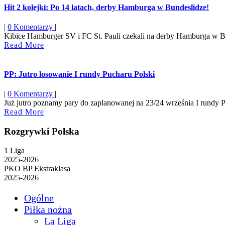
Hit 2 kolejki: Po 14 latach, derby Hamburga w Bundeslidze!
|
0 Komentarzy
|
Kibice Hamburger SV i FC St. Pauli czekali na derby Hamburga w Bu
Read
Read More
More
PP: Jutro losowanie I rundy Pucharu Polski
|
0 Komentarzy
|
Już jutro poznamy pary do zaplanowanej na 23/24 września I rundy Pu
Read
Read More
More
Rozgrywki Polska
1 Liga
2025-2026
PKO BP Ekstraklasa
2025-2026
Ogólne
Piłka nożna
La Liga