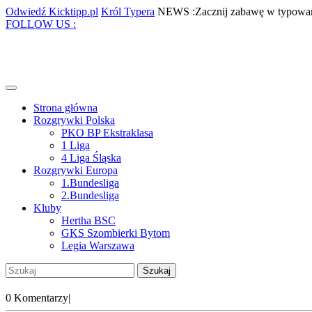
Skip
Odwiedź
Król
Odwiedź Kicktipp.pl
Król Typera
NEWS :Zacznij zabawę w typowan
to
Facebook
Twitter
Instagram
Pinterest
Kicktipp.pl
Typera
FOLLOW US :
content
Open
Menu
Strona główna
Rozgrywki Polska
PKO BP Ekstraklasa
1 Liga
4 Liga Śląska
Rozgrywki Europa
1.Bundesliga
2.Bundesliga
Kluby
Hertha BSC
GKS Szombierki Bytom
Legia Warszawa
Close
Szukaj:
Menu
My
Account
0 Komentarzy
|