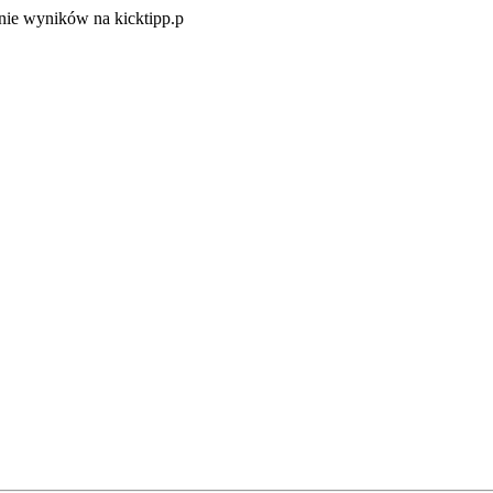
Zacznij
ie wyników na kicktipp.p
zabawę
w
typowanie
wyników
na
kicktipp.p