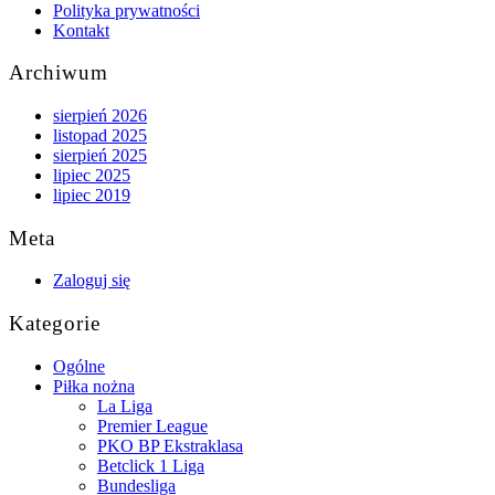
Polityka prywatności
Kontakt
Archiwum
sierpień 2026
listopad 2025
sierpień 2025
lipiec 2025
lipiec 2019
Meta
Zaloguj się
Kategorie
Ogólne
Piłka nożna
La Liga
Premier League
PKO BP Ekstraklasa
Betclick 1 Liga
Bundesliga