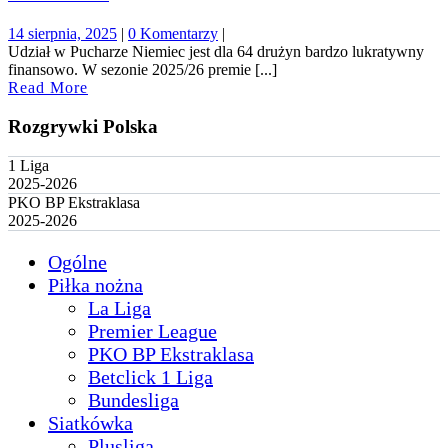
14
14 sierpnia, 2025
|
0 Komentarzy
|
sierpnia,
Udział w Pucharze Niemiec jest dla 64 drużyn bardzo lukratywny
2025
finansowo. W sezonie 2025/26 premie [...]
Read
Read More
More
Rozgrywki Polska
1 Liga
2025-2026
PKO BP Ekstraklasa
2025-2026
Ogólne
Piłka nożna
La Liga
Premier League
PKO BP Ekstraklasa
Betclick 1 Liga
Bundesliga
Siatkówka
Plusliga