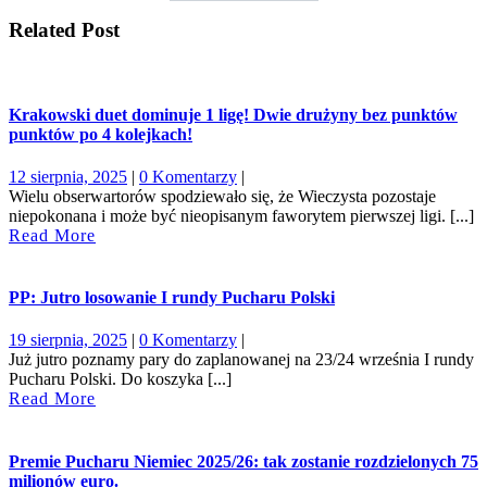
Related Post
Krakowski duet dominuje 1 ligę! Dwie drużyny bez punktów
punktów po 4 kolejkach!
12
12 sierpnia, 2025
|
0 Komentarzy
|
sierpnia,
Wielu obserwartorów spodziewało się, że Wieczysta pozostaje
2025
niepokonana i może być nieopisanym faworytem pierwszej ligi. [...]
Read
Read More
More
PP: Jutro losowanie I rundy Pucharu Polski
19
19 sierpnia, 2025
|
0 Komentarzy
|
sierpnia,
Już jutro poznamy pary do zaplanowanej na 23/24 września I rundy
2025
Pucharu Polski. Do koszyka [...]
Read
Read More
More
Premie Pucharu Niemiec 2025/26: tak zostanie rozdzielonych 75
milionów euro.