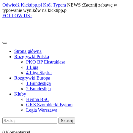
Skip
Odwiedź
Król
Odwiedź Kicktipp.pl
Król Typera
NEWS :Zacznij zabawę w
to
Kicktipp.pl
Typera
Zacznij
typowanie wyników na kicktipp.p
content
Facebook
Twitter
Instagram
Pinterest
zabawę
FOLLOW US :
w
typowanie
wyników
na
kicktipp.p
Open
Menu
Strona główna
Rozgrywki Polska
PKO BP Ekstraklasa
1 Liga
4 Liga Śląska
Rozgrywki Europa
1.Bundesliga
2.Bundesliga
Kluby
Hertha BSC
GKS Szombierki Bytom
Legia Warszawa
Close
Szukaj:
Menu
My
Account
0 Komentarzy
|