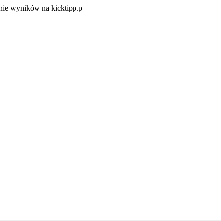
Zacznij
ie wyników na kicktipp.p
zabawę
w
typowanie
wyników
na
kicktipp.p