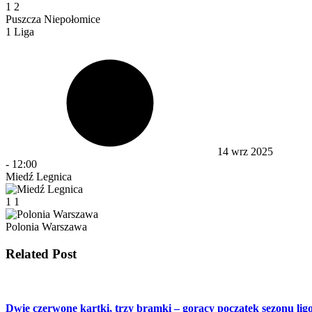
1
2
Puszcza Niepołomice
1 Liga
14 wrz 2025
-
12:00
Miedź Legnica
1
1
Polonia Warszawa
Related Post
Dwie czerwone kartki, trzy bramki – gorący początek sezonu li