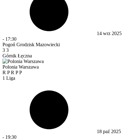
14 wrz 2025
-
17:30
Pogoń Grodzisk Mazowiecki
3
3
Górnik Łęczna
Polonia Warszawa
R
P
R
P
P
1 Liga
18 paź 2025
-
19:30