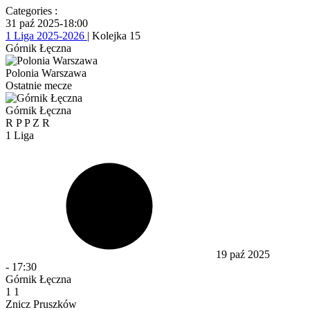
Categories :
31 paź 2025
-
18:00
1 Liga 2025-2026
| Kolejka 15
Górnik Łęczna
Polonia Warszawa
Ostatnie mecze
Górnik Łęczna
R
P
P
Z
R
1 Liga
19 paź 2025
-
17:30
Górnik Łęczna
1
1
Znicz Pruszków