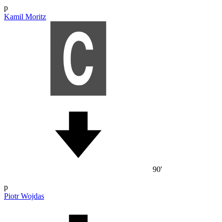
p
Kamil Moritz
90'
p
Piotr Wojdas