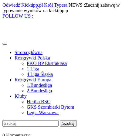
Skip
Odwiedź
Król
Odwiedź Kicktipp.pl
Król Typera
NEWS :Zacznij zabawę w
to
Kicktipp.pl
Typera
Zacznij
typowanie wyników na kicktipp.p
content
Facebook
Twitter
Instagram
Pinterest
zabawę
FOLLOW US :
w
typowanie
wyników
na
kicktipp.p
Open
Menu
Strona główna
Rozgrywki Polska
PKO BP Ekstraklasa
1 Liga
4 Liga Śląska
Rozgrywki Europa
1.Bundesliga
2.Bundesliga
Kluby
Hertha BSC
GKS Szombierki Bytom
Legia Warszawa
Close
Szukaj:
Menu
My
Account
0 Komentarzy
|