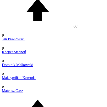
80'
p
Jan Pawłowski
p
Kacper Stachoń
o
Dominik Małkowski
o
Maksymilian Komuda
p
Mateusz Gasz