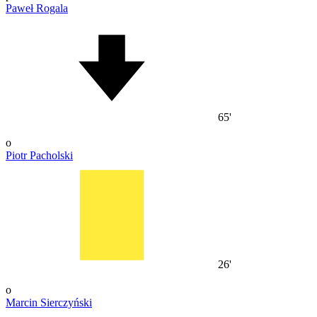
Paweł Rogala
65'
o
Piotr Pacholski
26'
o
Marcin Sierczyński