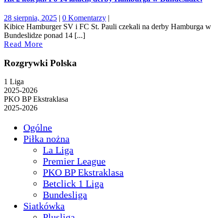
28
28 sierpnia, 2025
|
0 Komentarzy
|
sierpnia,
Kibice Hamburger SV i FC St. Pauli czekali na derby Hamburga w
2025
Bundeslidze ponad 14 [...]
Read
Read More
More
Rozgrywki Polska
1 Liga
2025-2026
PKO BP Ekstraklasa
2025-2026
Ogólne
Piłka nożna
La Liga
Premier League
PKO BP Ekstraklasa
Betclick 1 Liga
Bundesliga
Siatkówka
Plusliga