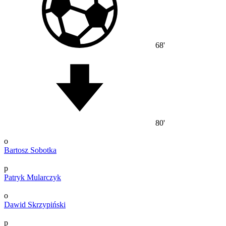
68'
80'
o
Bartosz Sobotka
p
Patryk Mularczyk
o
Dawid Skrzypiński
p