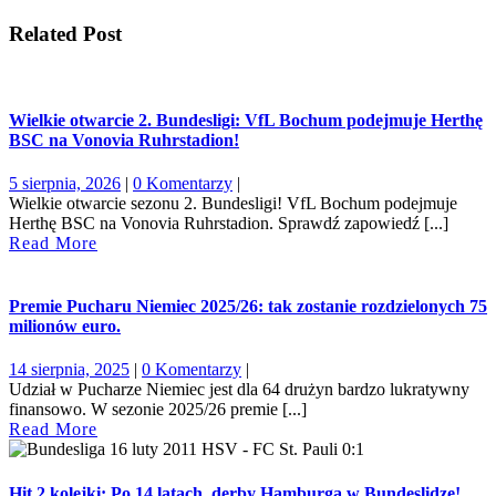
Related Post
Wielkie otwarcie 2. Bundesligi: VfL Bochum podejmuje Herthę
BSC na Vonovia Ruhrstadion!
5
5 sierpnia, 2026
|
0 Komentarzy
|
sierpnia,
Wielkie otwarcie sezonu 2. Bundesligi! VfL Bochum podejmuje
2026
Herthę BSC na Vonovia Ruhrstadion. Sprawdź zapowiedź [...]
Read
Read More
More
Premie Pucharu Niemiec 2025/26: tak zostanie rozdzielonych 75
milionów euro.
14
14 sierpnia, 2025
|
0 Komentarzy
|
sierpnia,
Udział w Pucharze Niemiec jest dla 64 drużyn bardzo lukratywny
2025
finansowo. W sezonie 2025/26 premie [...]
Read
Read More
More
Hit 2 kolejki: Po 14 latach, derby Hamburga w Bundeslidze!