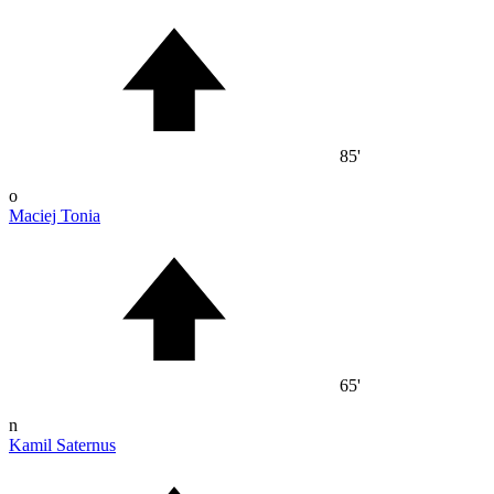
85'
o
Maciej Tonia
65'
n
Kamil Saternus