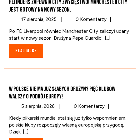
Reijnders zapewnia City zwycięstwo! Manchester City
jest gotowy na nowy sezon.
17
17 sierpnia, 2025
|
0 Komentarzy
|
sierpnia,
Po FC Liverpool również Manchester City zaliczył udany
2025
start w nowy sezon. Drużyna Pepa Guardioli [...]
Read
Read More
More
W Polsce nie ma już słabych drużyn? Pięć klubów
walczy o podbój Europy!
5
5 sierpnia, 2026
|
0 Komentarzy
|
sierpnia,
Kiedy piłkarski mundial stał się już tylko wspomnieniem,
2026
polskie kluby rozpoczęły własną europejską przygodę.
Dzięki [...]