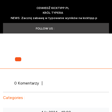
Skip
to
ODWIEDŹ
ODWIEDŹ KICKTIPP.PL
KICKTIPP.PL
KRÓL
KRÓL TYPERA
content
TYPERA
Zacznij
NEWS :Zacznij zabawę w typowanie wyników na kicktipp.p
zabawę
w
Facebook
Twitter
Instagram
Pinterest
FOLLOW US :
typowani
wyników
na
kicktipp.p
Open
My
Menu
Account
0 Komentarzy
|
Categories :