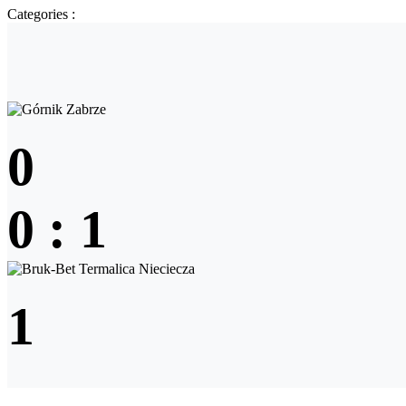
Categories :
0
0
:
1
1