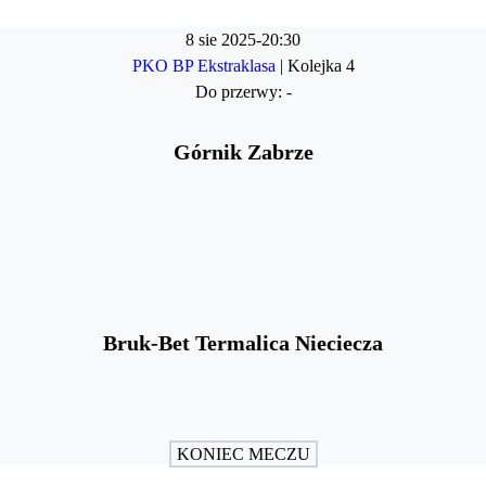
8 sie 2025
-
20:30
PKO BP Ekstraklasa
| Kolejka 4
Do przerwy: -
Górnik Zabrze
Bruk-Bet Termalica Nieciecza
KONIEC MECZU