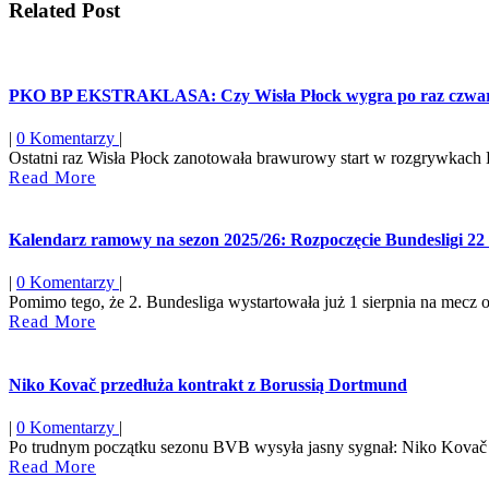
Related Post
PKO BP EKSTRAKLASA: Czy Wisła Płock wygra po raz czwa
|
0 Komentarzy
|
Ostatni raz Wisła Płock zanotowała brawurowy start w rozgrywkach E
Read
Read More
More
Kalendarz ramowy na sezon 2025/26: Rozpoczęcie Bundesligi 22 
|
0 Komentarzy
|
Pomimo tego, że 2. Bundesliga wystartowała już 1 sierpnia na mecz o
Read
Read More
More
Niko Kovač przedłuża kontrakt z Borussią Dortmund
|
0 Komentarzy
|
Po trudnym początku sezonu BVB wysyła jasny sygnał: Niko Kovač p
Read
Read More
More