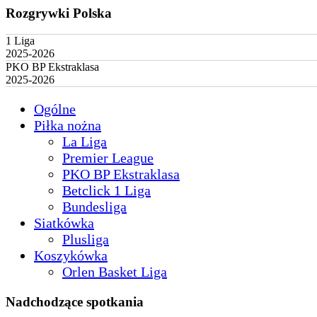
Rozgrywki Polska
1 Liga
2025-2026
PKO BP Ekstraklasa
2025-2026
Ogólne
Piłka nożna
La Liga
Premier League
PKO BP Ekstraklasa
Betclick 1 Liga
Bundesliga
Siatkówka
Plusliga
Koszykówka
Orlen Basket Liga
Nadchodzące spotkania