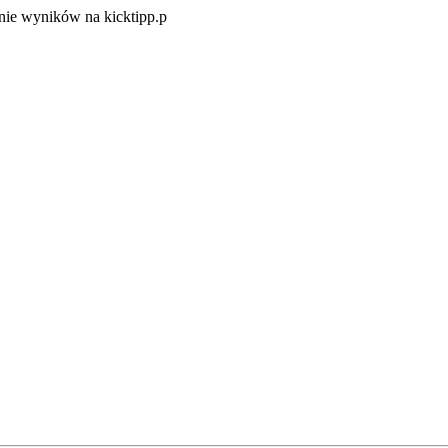
Zacznij
ie wyników na kicktipp.p
zabawę
w
typowanie
wyników
na
kicktipp.p