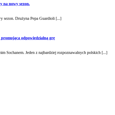
wy na nowy sezon.
y sezon. Drużyna Pepa Guardioli [...]
0 promująca odpowiedzialną grę
emim Sochanem. Jeden z najbardziej rozpoznawalnych polskich [...]