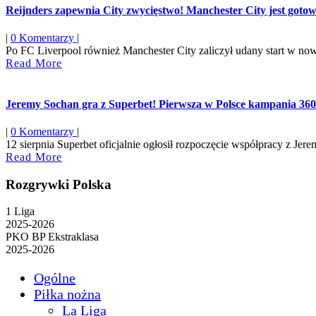
Reijnders zapewnia City zwycięstwo! Manchester City jest goto
|
0 Komentarzy
|
Po FC Liverpool również Manchester City zaliczył udany start w now
Read
Read More
More
Jeremy Sochan gra z Superbet! Pierwsza w Polsce kampania 36
|
0 Komentarzy
|
12 sierpnia Superbet oficjalnie ogłosił rozpoczęcie współpracy z Jer
Read
Read More
More
Rozgrywki Polska
1 Liga
2025-2026
PKO BP Ekstraklasa
2025-2026
Ogólne
Piłka nożna
La Liga