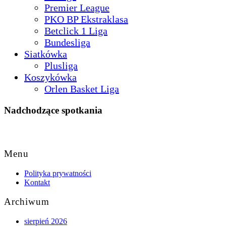
Premier League
PKO BP Ekstraklasa
Betclick 1 Liga
Bundesliga
Siatkówka
Plusliga
Koszykówka
Orlen Basket Liga
Nadchodzące spotkania
Back
to
Menu
Top
Polityka prywatności
Kontakt
Archiwum
sierpień 2026