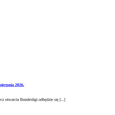
sierpnia 2026.
cz otwarcia Bundesligi odbędzie się [...]