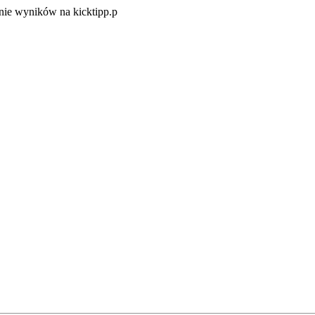
Zacznij
ie wyników na kicktipp.p
zabawę
w
typowanie
wyników
na
kicktipp.p