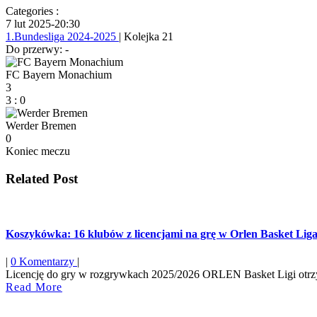
Categories :
7 lut 2025
-
20:30
1.Bundesliga 2024-2025
| Kolejka 21
Do przerwy: -
FC Bayern Monachium
3
3
:
0
Werder Bremen
0
Koniec meczu
Related Post
Koszykówka: 16 klubów z licencjami na grę w Orlen Basket Lig
|
0 Komentarzy
|
Licencję do gry w rozgrywkach 2025/2026 ORLEN Basket Ligi otrzym
Read
Read More
More