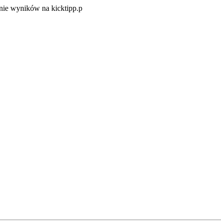
Zacznij
ie wyników na kicktipp.p
zabawę
w
typowanie
wyników
na
kicktipp.p