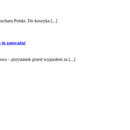
charu Polski. Do koszyka [...]
na to zauważać
iowa – przystanek przed wyjazdem za [...]