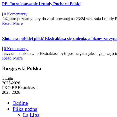
PP: Jutro losowanie I rundy Pucharu Polski
|
0 Komentarzy
|
Już jutro poznamy pary do zaplanowanej na 23/24 września I rundy Pu
Read
Read More
More
Złota era polskiej piłki? Ekstraklasa się zmienia, a biznes zaczy
|
0 Komentarzy
|
Jeszcze nie tak dawno Ekstraklasa była postrzegana jako liga przejśc
Read
Read More
More
Rozgrywki Polska
1 Liga
2025-2026
PKO BP Ekstraklasa
2025-2026
Ogólne
Piłka nożna
La Liga