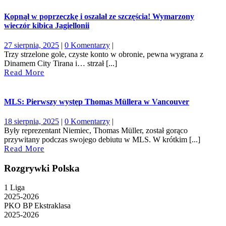
Kopnął w poprzeczkę i oszalał ze szczęścia! Wymarzony
wieczór kibica Jagiellonii
27
27 sierpnia, 2025
|
0 Komentarzy
|
sierpnia,
Trzy strzelone gole, czyste konto w obronie, pewna wygrana z
2025
Dinamem City Tirana i… strzał [...]
Read
Read More
More
MLS: Pierwszy występ Thomas Müllera w Vancouver
18
18 sierpnia, 2025
|
0 Komentarzy
|
sierpnia,
Były reprezentant Niemiec, Thomas Müller, został gorąco
2025
przywitany podczas swojego debiutu w MLS. W krótkim [...]
Read
Read More
More
Rozgrywki Polska
1 Liga
2025-2026
PKO BP Ekstraklasa
2025-2026