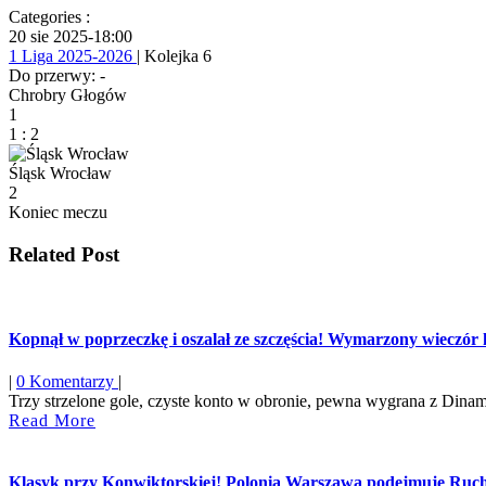
Categories :
20 sie 2025
-
18:00
1 Liga 2025-2026
| Kolejka 6
Do przerwy: -
Chrobry Głogów
1
1
:
2
Śląsk Wrocław
2
Koniec meczu
Related Post
Kopnął w poprzeczkę i oszalał ze szczęścia! Wymarzony wieczór ki
|
0 Komentarzy
|
Trzy strzelone gole, czyste konto w obronie, pewna wygrana z Diname
Read
Read More
More
Klasyk przy Konwiktorskiej! Polonia Warszawa podejmuje Ruch C