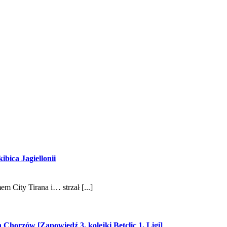
bica Jagiellonii
m City Tirana i… strzał [...]
horzów [Zapowiedź 3. kolejki Betclic 1. Ligi]