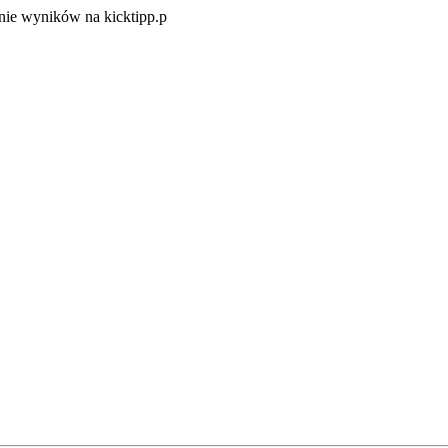
Zacznij
ie wyników na kicktipp.p
zabawę
w
typowanie
wyników
na
kicktipp.p