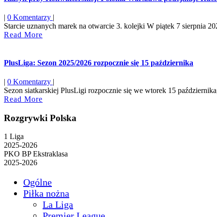
|
0 Komentarzy
|
Starcie uznanych marek na otwarcie 3. kolejki W piątek 7 sierpnia 2026
Read
Read More
More
PlusLiga: Sezon 2025/2026 rozpocznie się 15 października
|
0 Komentarzy
|
Sezon siatkarskiej PlusLigi rozpocznie się we wtorek 15 października,
Read
Read More
More
Rozgrywki Polska
1 Liga
2025-2026
PKO BP Ekstraklasa
2025-2026
Ogólne
Piłka nożna
La Liga
Premier League