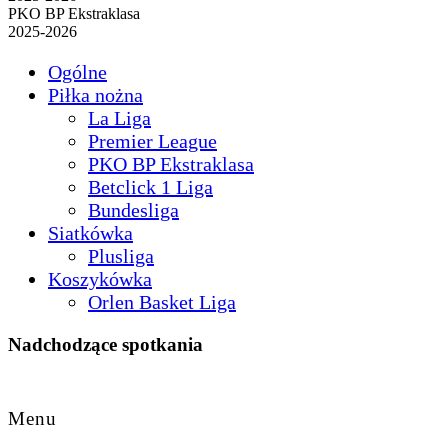
PKO BP Ekstraklasa
2025-2026
Ogólne
Piłka nożna
La Liga
Premier League
PKO BP Ekstraklasa
Betclick 1 Liga
Bundesliga
Siatkówka
Plusliga
Koszykówka
Orlen Basket Liga
Nadchodzące spotkania
Back
to
Menu
Top