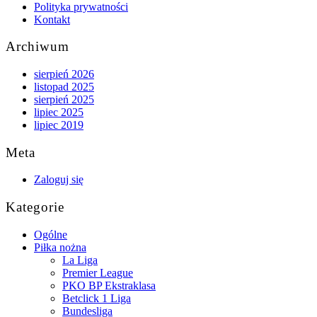
Polityka prywatności
Kontakt
Archiwum
sierpień 2026
listopad 2025
sierpień 2025
lipiec 2025
lipiec 2019
Meta
Zaloguj się
Kategorie
Ogólne
Piłka nożna
La Liga
Premier League
PKO BP Ekstraklasa
Betclick 1 Liga
Bundesliga