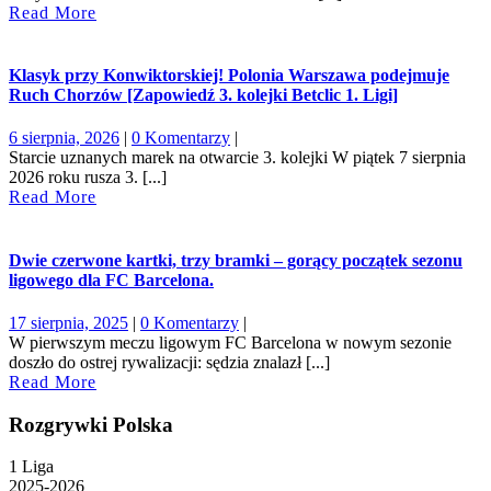
Read
Read More
More
Klasyk przy Konwiktorskiej! Polonia Warszawa podejmuje
Ruch Chorzów [Zapowiedź 3. kolejki Betclic 1. Ligi]
6
6 sierpnia, 2026
|
0 Komentarzy
|
sierpnia,
Starcie uznanych marek na otwarcie 3. kolejki W piątek 7 sierpnia
2026
2026 roku rusza 3. [...]
Read
Read More
More
Dwie czerwone kartki, trzy bramki – gorący początek sezonu
ligowego dla FC Barcelona.
17
17 sierpnia, 2025
|
0 Komentarzy
|
sierpnia,
W pierwszym meczu ligowym FC Barcelona w nowym sezonie
2025
doszło do ostrej rywalizacji: sędzia znalazł [...]
Read
Read More
More
Rozgrywki Polska
1 Liga
2025-2026