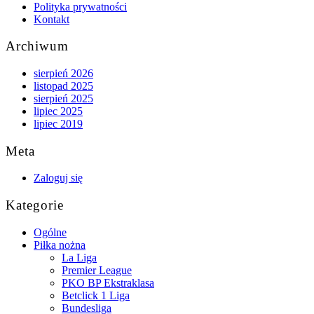
Polityka prywatności
Kontakt
Archiwum
sierpień 2026
listopad 2025
sierpień 2025
lipiec 2025
lipiec 2019
Meta
Zaloguj się
Kategorie
Ogólne
Piłka nożna
La Liga
Premier League
PKO BP Ekstraklasa
Betclick 1 Liga
Bundesliga