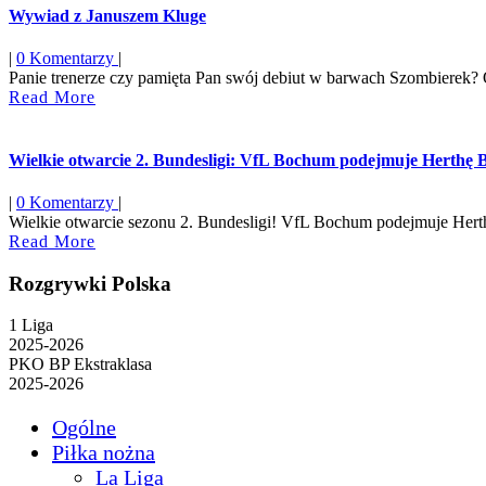
Wywiad z Januszem Kluge
|
0 Komentarzy
|
Panie trenerze czy pamięta Pan swój debiut w barwach Szombierek? Oc
Read
Read More
More
Wielkie otwarcie 2. Bundesligi: VfL Bochum podejmuje Herthę
|
0 Komentarzy
|
Wielkie otwarcie sezonu 2. Bundesligi! VfL Bochum podejmuje Hert
Read
Read More
More
Rozgrywki Polska
1 Liga
2025-2026
PKO BP Ekstraklasa
2025-2026
Ogólne
Piłka nożna
La Liga