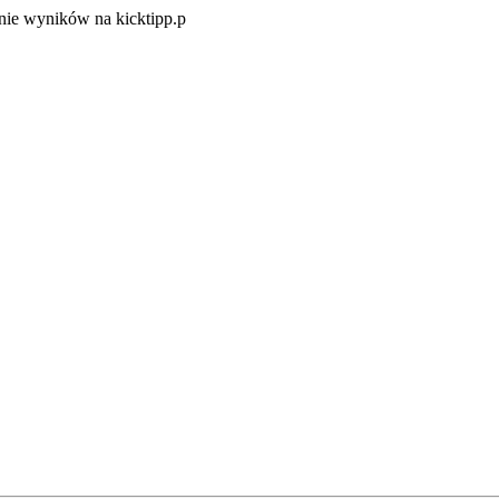
Zacznij
ie wyników na kicktipp.p
zabawę
w
typowanie
wyników
na
kicktipp.p