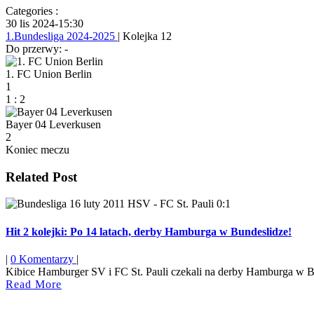
Categories :
30 lis 2024
-
15:30
1.Bundesliga 2024-2025
| Kolejka 12
Do przerwy: -
1. FC Union Berlin
1
1
:
2
Bayer 04 Leverkusen
2
Koniec meczu
Related Post
Hit 2 kolejki: Po 14 latach, derby Hamburga w Bundeslidze!
|
0 Komentarzy
|
Kibice Hamburger SV i FC St. Pauli czekali na derby Hamburga w Bu
Read
Read More
More