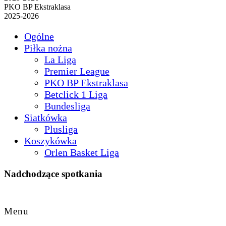
PKO BP Ekstraklasa
2025-2026
Ogólne
Piłka nożna
La Liga
Premier League
PKO BP Ekstraklasa
Betclick 1 Liga
Bundesliga
Siatkówka
Plusliga
Koszykówka
Orlen Basket Liga
Nadchodzące spotkania
Back
to
Menu
Top