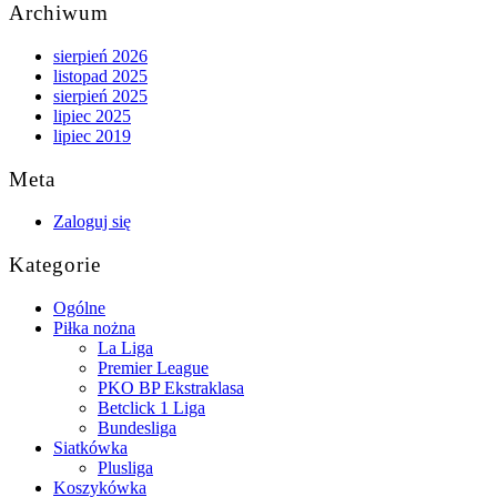
Archiwum
sierpień 2026
listopad 2025
sierpień 2025
lipiec 2025
lipiec 2019
Meta
Zaloguj się
Kategorie
Ogólne
Piłka nożna
La Liga
Premier League
PKO BP Ekstraklasa
Betclick 1 Liga
Bundesliga
Siatkówka
Plusliga
Koszykówka