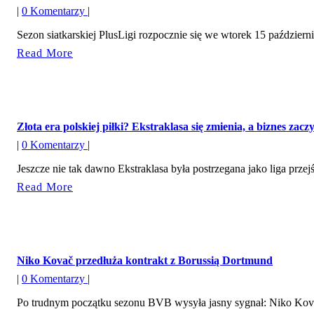
|
0 Komentarzy
|
Sezon siatkarskiej PlusLigi rozpocznie się we wtorek 15 październi
Read
Read More
More
Złota era polskiej piłki? Ekstraklasa się zmienia, a biznes zac
|
0 Komentarzy
|
Jeszcze nie tak dawno Ekstraklasa była postrzegana jako liga przej
Read
Read More
More
Niko Kovač przedłuża kontrakt z Borussią Dortmund
|
0 Komentarzy
|
Po trudnym początku sezonu BVB wysyła jasny sygnał: Niko Kovač