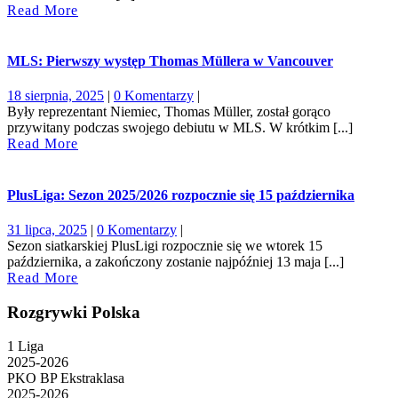
Read
Read More
More
MLS: Pierwszy występ Thomas Müllera w Vancouver
18
18 sierpnia, 2025
|
0 Komentarzy
|
sierpnia,
Były reprezentant Niemiec, Thomas Müller, został gorąco
2025
przywitany podczas swojego debiutu w MLS. W krótkim [...]
Read
Read More
More
PlusLiga: Sezon 2025/2026 rozpocznie się 15 października
31
31 lipca, 2025
|
0 Komentarzy
|
lipca,
Sezon siatkarskiej PlusLigi rozpocznie się we wtorek 15
2025
października, a zakończony zostanie najpóźniej 13 maja [...]
Read
Read More
More
Rozgrywki Polska
1 Liga
2025-2026
PKO BP Ekstraklasa
2025-2026