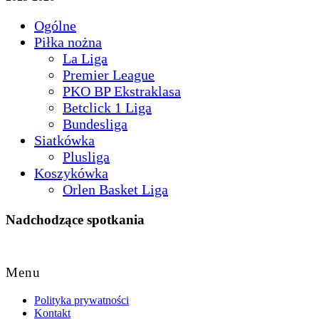
Ogólne
Piłka nożna
La Liga
Premier League
PKO BP Ekstraklasa
Betclick 1 Liga
Bundesliga
Siatkówka
Plusliga
Koszykówka
Orlen Basket Liga
Nadchodzące spotkania
Back
to
Menu
Top
Polityka prywatności
Kontakt