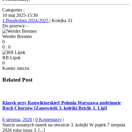
Categories :
10 maj 2025
-
15:30
1.Bundesliga 2024-2025
| Kolejka 33
Do przerwy: -
Werder Bremen
0
0
:
0
RB Lipsk
0
Koniec meczu
Related Post
Klasyk przy Konwiktorskiej! Polonia Warszawa podejmuje
Ruch Chorzów [Zapowiedź 3. kolejki Betclic 1. Ligi]
6
6 sierpnia, 2026
|
0 Komentarzy
|
sierpnia,
Starcie uznanych marek na otwarcie 3. kolejki W piątek 7 sierpnia
2026
2026 roku rusza 3. [...]