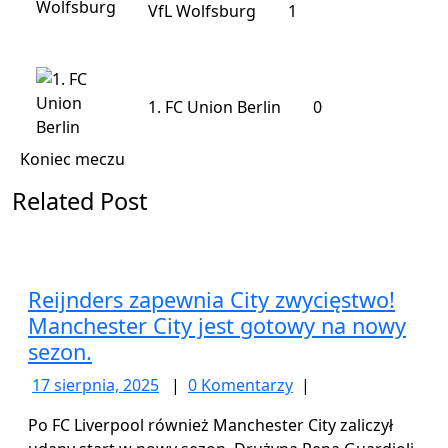
VfL Wolfsburg
1
1. FC Union Berlin
0
Koniec meczu
Related Post
Reijnders zapewnia City zwycięstwo!
Manchester City jest gotowy na nowy
sezon.
17
17 sierpnia, 2025
|
0 Komentarzy
|
sierpnia,
Po FC Liverpool również Manchester City zaliczył
2025