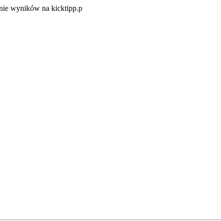
Zacznij
ie wyników na kicktipp.p
zabawę
w
typowanie
wyników
na
kicktipp.p