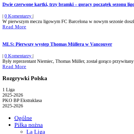
Dwie czerwone kartki, trzy bramki – gorący początek sezonu li
|
0 Komentarzy
|
W pierwszym meczu ligowym FC Barcelona w nowym sezonie doszło do 
Read
Read More
More
MLS: Pierwszy występ Thomas Müllera w Vancouver
|
0 Komentarzy
|
Były reprezentant Niemiec, Thomas Müller, został gorąco przywitan
Read
Read More
More
Rozgrywki Polska
1 Liga
2025-2026
PKO BP Ekstraklasa
2025-2026
Ogólne
Piłka nożna
La Liga