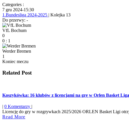
Categories :
7 gru 2024
-
15:30
1.Bundesliga 2024-2025
| Kolejka 13
Do przerwy: -
VfL Bochum
0
0
:
1
Werder Bremen
1
Koniec meczu
Related Post
Koszykówka: 16 klubów z licencjami na grę w Orlen Basket Lig
|
0 Komentarzy
|
Licencję do gry w rozgrywkach 2025/2026 ORLEN Basket Ligi otrzym
Read
Read More
More