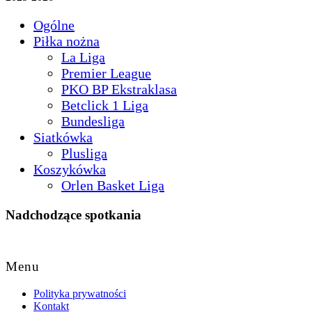
Ogólne
Piłka nożna
La Liga
Premier League
PKO BP Ekstraklasa
Betclick 1 Liga
Bundesliga
Siatkówka
Plusliga
Koszykówka
Orlen Basket Liga
Nadchodzące spotkania
Back
to
Menu
Top
Polityka prywatności
Kontakt