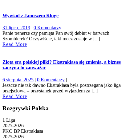
More
Wywiad z Januszem Kluge
31
31 lipca, 2019
|
0 Komentarzy
|
lipca,
Panie trenerze czy pamięta Pan swój debiut w barwach
2019
Szombierek? Oczywiście, taki mecz zostaje w [...]
Read
Read More
More
Złota era polskiej piłki? Ekstraklasa się zmienia, a biznes
zaczyna to zauważać
6
6 sierpnia, 2025
|
0 Komentarzy
|
sierpnia,
Jeszcze nie tak dawno Ekstraklasa była postrzegana jako liga
2025
przejściowa – przystanek przed wyjazdem za [...]
Read
Read More
More
Rozgrywki Polska
1 Liga
2025-2026
PKO BP Ekstraklasa
2025-2026