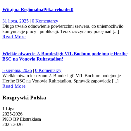
Witaj na RegionalnaPiłka reloaded!
31
31 lipca, 2025
|
0 Komentarzy
|
lipca,
Długo trwało odnowienie powierzchni serwera, co uniemożliwiło
2025
kontynuacje pracy i publikacji. Teraz zaczynamy pracę nad [...]
Read
Read More
More
Wielkie otwarcie 2. Bundesligi: VfL Bochum podejmuje Herthę
BSC na Vonovia Ruhrstadion!
5
5 sierpnia, 2026
|
0 Komentarzy
|
sierpnia,
Wielkie otwarcie sezonu 2. Bundesligi! VfL Bochum podejmuje
2026
Herthę BSC na Vonovia Ruhrstadion. Sprawdź zapowiedź [...]
Read
Read More
More
Rozgrywki Polska
1 Liga
2025-2026
PKO BP Ekstraklasa
2025-2026