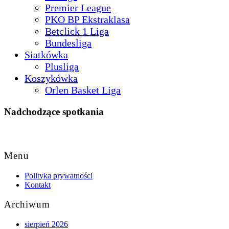
Premier League
PKO BP Ekstraklasa
Betclick 1 Liga
Bundesliga
Siatkówka
Plusliga
Koszykówka
Orlen Basket Liga
Nadchodzące spotkania
Back
to
Menu
Top
Polityka prywatności
Kontakt
Archiwum
sierpień 2026