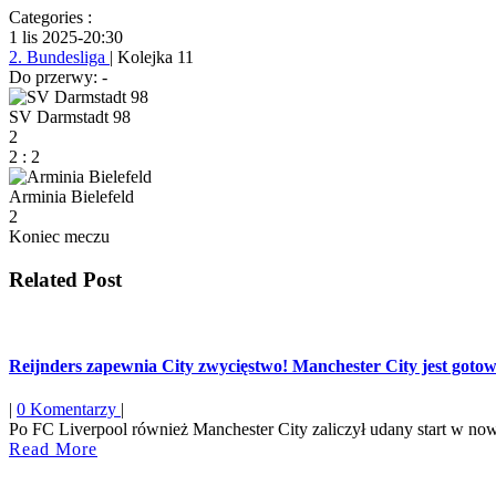
Categories :
1 lis 2025
-
20:30
2. Bundesliga
| Kolejka 11
Do przerwy: -
SV Darmstadt 98
2
2
:
2
Arminia Bielefeld
2
Koniec meczu
Related Post
Reijnders zapewnia City zwycięstwo! Manchester City jest goto
|
0 Komentarzy
|
Po FC Liverpool również Manchester City zaliczył udany start w now
Read
Read More
More