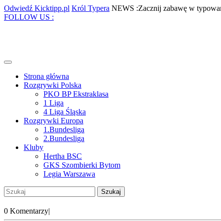
Skip
Odwiedź
Król
Odwiedź Kicktipp.pl
Król Typera
NEWS :Zacznij zabawę w typowan
to
Facebook
Twitter
Instagram
Pinterest
Kicktipp.pl
Typera
FOLLOW US :
content
Open
Menu
Strona główna
Rozgrywki Polska
PKO BP Ekstraklasa
1 Liga
4 Liga Śląska
Rozgrywki Europa
1.Bundesliga
2.Bundesliga
Kluby
Hertha BSC
GKS Szombierki Bytom
Legia Warszawa
Close
Szukaj:
Menu
My
Account
0 Komentarzy
|