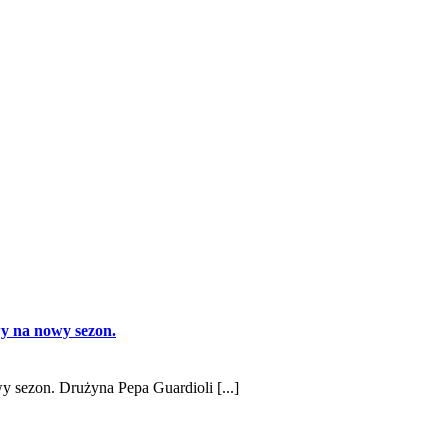
wy na nowy sezon.
y sezon. Drużyna Pepa Guardioli [...]