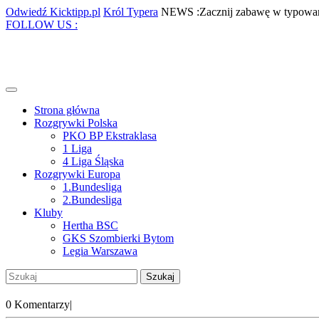
Skip
Odwiedź
Król
Odwiedź Kicktipp.pl
Król Typera
NEWS :Zacznij zabawę w typowan
to
Facebook
Twitter
Instagram
Pinterest
Kicktipp.pl
Typera
FOLLOW US :
content
Open
Menu
Strona główna
Rozgrywki Polska
PKO BP Ekstraklasa
1 Liga
4 Liga Śląska
Rozgrywki Europa
1.Bundesliga
2.Bundesliga
Kluby
Hertha BSC
GKS Szombierki Bytom
Legia Warszawa
Close
Szukaj:
Menu
My
Account
0 Komentarzy
|