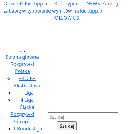
Skip
Odwiedź
Król
Odwiedź Kicktipp.pl
Król Typera
NEWS :Zacznij
to
Kicktipp.pl
Typera
Zacznij
zabawę w typowanie wyników na kicktipp.p
content
Facebook
Twitter
Instagram
Pinterest
zabawę
FOLLOW US :
w
typowanie
wyników
na
kicktipp.p
Open
Strona główna
Menu
Rozgrywki
Polska
PKO BP
Ekstraklasa
1 Liga
4 Liga
Śląska
Rozgrywki
Szukaj:
My
Europa
Account
1.Bundesliga