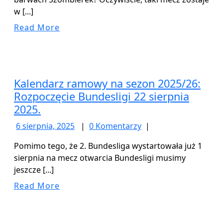
w [...]
Read
Read More
More
Kalendarz ramowy na sezon 2025/26:
Rozpoczęcie Bundesligi 22 sierpnia
2025.
6
6 sierpnia, 2025
|
0 Komentarzy
|
sierpnia,
Pomimo tego, że 2. Bundesliga wystartowała już 1
2025
sierpnia na mecz otwarcia Bundesligi musimy
jeszcze [...]
Read
Read More
More