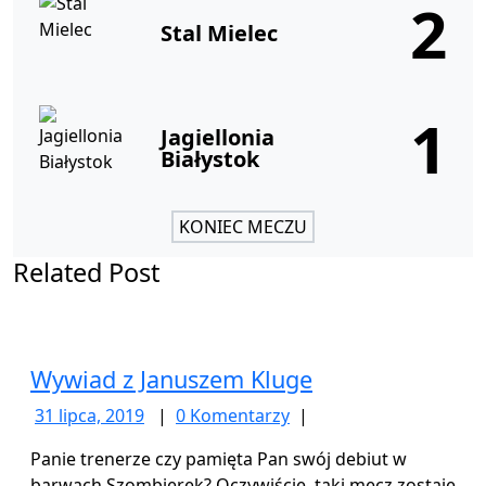
2
Stal Mielec
1
Jagiellonia
Białystok
KONIEC MECZU
Related Post
Wywiad z Januszem Kluge
31
31 lipca, 2019
|
0 Komentarzy
|
lipca,
Panie trenerze czy pamięta Pan swój debiut w
2019
barwach Szombierek? Oczywiście, taki mecz zostaje