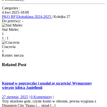
Categories :
4 kwi 2025
-
18:00
PKO BP Ekstraklasa 2024-2025
| Kolejka 27
Do przerwy: -
Stal Mielec
1
1
:
1
Cracovia
1
Koniec meczu
Related Post
Kopnął w poprzeczkę i oszalał ze szczęścia! Wymarzony
wieczór kibica Jagiellonii
27
27 sierpnia, 2025
|
0 Komentarzy
|
sierpnia,
Trzy strzelone gole, czyste konto w obronie, pewna wygrana z
2025
Dinamem City Tirana i… strzał [...]