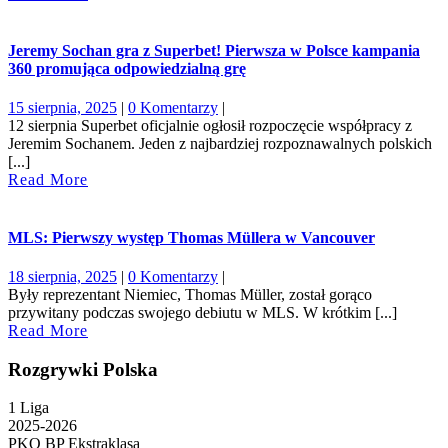
More
Jeremy Sochan gra z Superbet! Pierwsza w Polsce kampania
360 promująca odpowiedzialną grę
15
15 sierpnia, 2025
|
0 Komentarzy
|
sierpnia,
12 sierpnia Superbet oficjalnie ogłosił rozpoczęcie współpracy z
2025
Jeremim Sochanem. Jeden z najbardziej rozpoznawalnych polskich
[...]
Read
Read More
More
MLS: Pierwszy występ Thomas Müllera w Vancouver
18
18 sierpnia, 2025
|
0 Komentarzy
|
sierpnia,
Były reprezentant Niemiec, Thomas Müller, został gorąco
2025
przywitany podczas swojego debiutu w MLS. W krótkim [...]
Read
Read More
More
Rozgrywki Polska
1 Liga
2025-2026
PKO BP Ekstraklasa