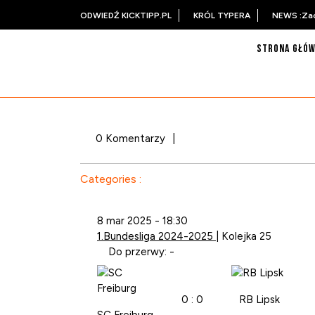
Skip
ODWIEDŹ
KRÓL
ODWIEDŹ KICKTIPP.PL
KRÓL TYPERA
NEWS :Zac
to
KICKTIPP.PL
TYPERA
content
STRONA GŁÓ
0 Komentarzy
|
Categories :
8 mar 2025
-
18:30
1.Bundesliga 2024-2025
| Kolejka 25
Do przerwy: -
0
:
0
RB Lipsk