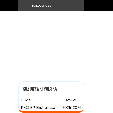
Facebook
Twitter
Instagram
Pinterest
FOLLOW US :
My
Account
Rozgrywki Polska
1 Liga
2025-2026
PKO BP Ekstraklasa
2025-2026