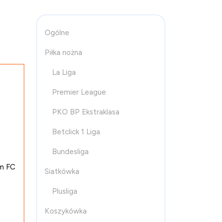
Ogólne
Piłka nożna
La Liga
Premier League
PKO BP Ekstraklasa
Betclick 1 Liga
Bundesliga
m FC
Siatkówka
Plusliga
Koszykówka