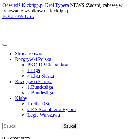
Skip
Odwiedź
Król
Odwiedź Kicktipp.pl
Król Typera
NEWS :Zacznij zabawę w
to
Kicktipp.pl
Typera
Zacznij
typowanie wyników na kicktipp.p
content
Facebook
Twitter
Instagram
Pinterest
zabawę
FOLLOW US :
w
typowanie
wyników
na
kicktipp.p
Open
Menu
Strona główna
Rozgrywki Polska
PKO BP Ekstraklasa
1 Liga
4 Liga Śląska
Rozgrywki Europa
1.Bundesliga
2.Bundesliga
Kluby
Hertha BSC
GKS Szombierki Bytom
Legia Warszawa
Close
Szukaj:
Menu
My
Account
0 Komentarzy
|