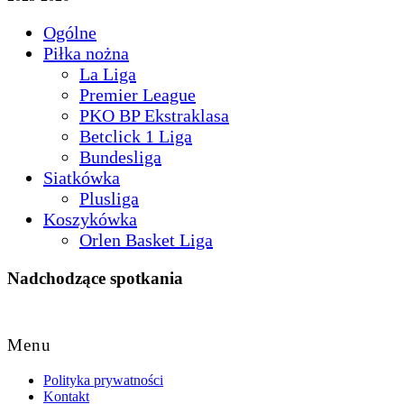
Ogólne
Piłka nożna
La Liga
Premier League
PKO BP Ekstraklasa
Betclick 1 Liga
Bundesliga
Siatkówka
Plusliga
Koszykówka
Orlen Basket Liga
Nadchodzące spotkania
Back
to
Menu
Top
Polityka prywatności
Kontakt