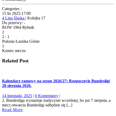
Categories :
15 lis 2025
-
17:00
4 Liga Śląska
| Kolejka 17
Do przerwy: -
ROW 1964 Rybnik
2
2
:
1
Polonia Łaziska Górne
1
Koniec meczu
Related Post
Kalendarz ramowy na sezon 2026/27: Rozpoczęcie Bundesligi
28 sierpnia 2026.
14
14 listopada, 2025
|
0 Komentarzy
|
listopada,
2. Bundesliga wystartuje tradycynie wcześniej, bo już 7 sierpnia, a
2025
mecz otwarcia Bundesligi odbędzie się [...]
Read
Read More
More