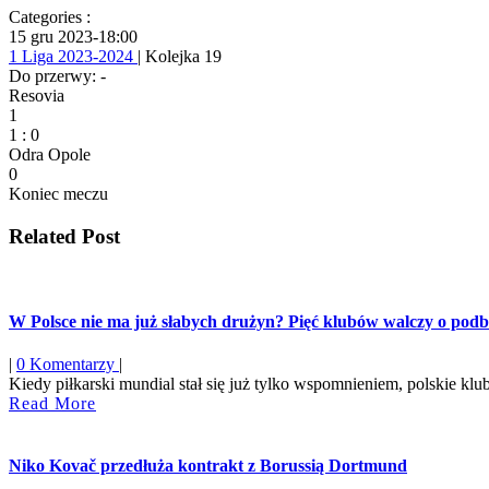
Categories :
15 gru 2023
-
18:00
1 Liga 2023-2024
| Kolejka 19
Do przerwy: -
Resovia
1
1
:
0
Odra Opole
0
Koniec meczu
Related Post
W Polsce nie ma już słabych drużyn? Pięć klubów walczy o pod
|
0 Komentarzy
|
Kiedy piłkarski mundial stał się już tylko wspomnieniem, polskie klu
Read
Read More
More
Niko Kovač przedłuża kontrakt z Borussią Dortmund