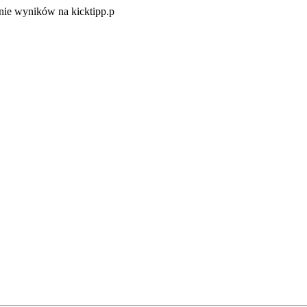
Zacznij
ie wyników na kicktipp.p
zabawę
w
typowanie
wyników
na
kicktipp.p