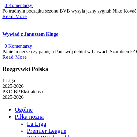
|
0 Komentarzy
|
Po trudnym początku sezonu BVB wysyła jasny sygnał: Niko Kovač p
Read
Read More
More
Wywiad z Januszem Kluge
|
0 Komentarzy
|
Panie trenerze czy pamięta Pan swój debiut w barwach Szombierek? Oc
Read
Read More
More
Rozgrywki Polska
1 Liga
2025-2026
PKO BP Ekstraklasa
2025-2026
Ogólne
Piłka nożna
La Liga
Premier League