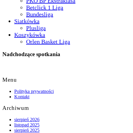
PKO BP Ekstraklasa
Betclick 1 Liga
Bundesliga
Siatkówka
Plusliga
Koszykówka
Orlen Basket Liga
Nadchodzące spotkania
Back
to
Menu
Top
Polityka prywatności
Kontakt
Archiwum
sierpień 2026
listopad 2025
sierpień 2025