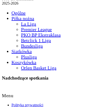
2025-2026
Ogólne
Piłka nożna
La Liga
Premier League
PKO BP Ekstraklasa
Betclick 1 Liga
Bundesliga
Siatkówka
Plusliga
Koszykówka
Orlen Basket Liga
Nadchodzące spotkania
Back
to
Menu
Top
Polityka prywatności