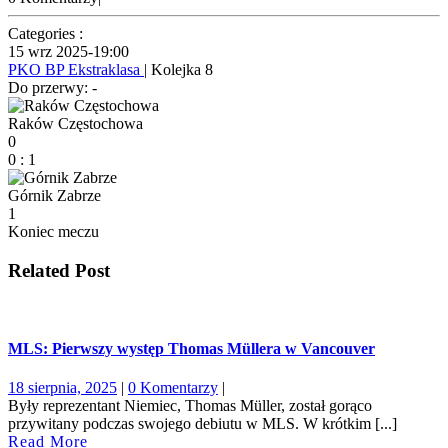
Categories :
15 wrz 2025
-
19:00
PKO BP Ekstraklasa
| Kolejka 8
Do przerwy: -
Raków Częstochowa
0
0
:
1
Górnik Zabrze
1
Koniec meczu
Related Post
MLS: Pierwszy występ Thomas Müllera w Vancouver
18
18 sierpnia, 2025
|
0 Komentarzy
|
sierpnia,
Były reprezentant Niemiec, Thomas Müller, został gorąco
2025
przywitany podczas swojego debiutu w MLS. W krótkim [...]
Read
Read More