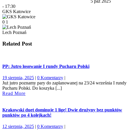
5 paź 2025
-
17:30
GKS Katowice
0
1
Lech Poznań
Related Post
PP: Jutro losowanie I rundy Pucharu Polski
19
19 sierpnia, 2025
|
0 Komentarzy
|
sierpnia,
Już jutro poznamy pary do zaplanowanej na 23/24 września I rundy
2025
Pucharu Polski. Do koszyka [...]
Read
Read More
More
Krakowski duet dominuje 1 ligę! Dwie drużyny bez punktów
punktów po 4 kolejkach!
12
12 sierpnia, 2025
|
0 Komentarzy
|