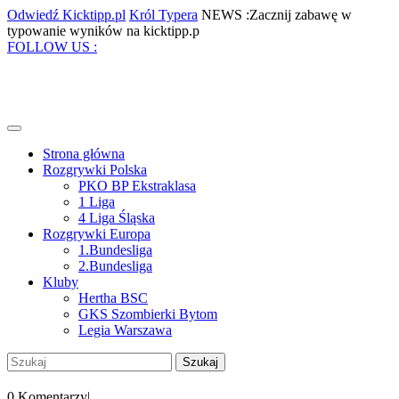
Skip
Odwiedź
Król
Odwiedź Kicktipp.pl
Król Typera
NEWS :Zacznij zabawę w
to
Kicktipp.pl
Typera
Zacznij
typowanie wyników na kicktipp.p
content
Facebook
Twitter
Instagram
Pinterest
zabawę
FOLLOW US :
w
typowanie
wyników
na
kicktipp.p
Open
Menu
Strona główna
Rozgrywki Polska
PKO BP Ekstraklasa
1 Liga
4 Liga Śląska
Rozgrywki Europa
1.Bundesliga
2.Bundesliga
Kluby
Hertha BSC
GKS Szombierki Bytom
Legia Warszawa
Close
Szukaj:
Menu
My
Account
0 Komentarzy
|