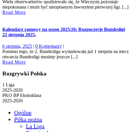
sierpnia,
Wielu obserwartorów spodziewało się, że Wieczysta pozostaje
2025
niepokonana i może być nieopisanym faworytem pierwszej ligi. [...]
Read
Read More
More
Kalendarz ramowy na sezon 2025/26: Rozpoczęcie Bundesligi
22 sierpnia 2025.
6
6 sierpnia, 2025
|
0 Komentarzy
|
sierpnia,
Pomimo tego, że 2. Bundesliga wystartowała już 1 sierpnia na mecz
2025
otwarcia Bundesligi musimy jeszcze [...]
Read
Read More
More
Rozgrywki Polska
1 Liga
2025-2026
PKO BP Ekstraklasa
2025-2026
Ogólne
Piłka nożna
La Liga