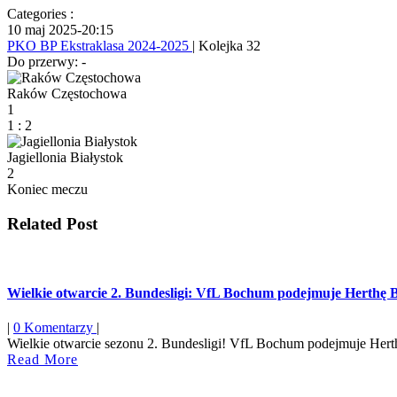
Categories :
10 maj 2025
-
20:15
PKO BP Ekstraklasa 2024-2025
| Kolejka 32
Do przerwy: -
Raków Częstochowa
1
1
:
2
Jagiellonia Białystok
2
Koniec meczu
Related Post
Wielkie otwarcie 2. Bundesligi: VfL Bochum podejmuje Herthę
|
0 Komentarzy
|
Wielkie otwarcie sezonu 2. Bundesligi! VfL Bochum podejmuje Hert
Read
Read More
More