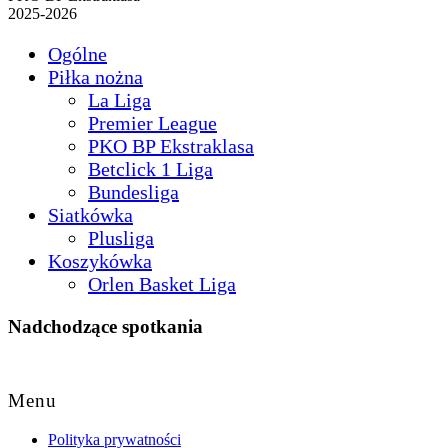
2025-2026
Ogólne
Piłka nożna
La Liga
Premier League
PKO BP Ekstraklasa
Betclick 1 Liga
Bundesliga
Siatkówka
Plusliga
Koszykówka
Orlen Basket Liga
Nadchodzące spotkania
Back
to
Menu
Top
Polityka prywatności