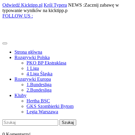
Skip
Odwiedź
Król
Odwiedź Kicktipp.pl
Król Typera
NEWS :Zacznij zabawę w
to
Kicktipp.pl
Typera
Zacznij
typowanie wyników na kicktipp.p
content
Facebook
Twitter
Instagram
Pinterest
zabawę
FOLLOW US :
w
typowanie
wyników
na
kicktipp.p
Open
Menu
Strona główna
Rozgrywki Polska
PKO BP Ekstraklasa
1 Liga
4 Liga Śląska
Rozgrywki Europa
1.Bundesliga
2.Bundesliga
Kluby
Hertha BSC
GKS Szombierki Bytom
Legia Warszawa
Close
Szukaj:
Menu
My
Account
0 Komentarzy
|