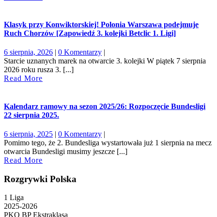
More
Klasyk przy Konwiktorskiej! Polonia Warszawa podejmuje
Ruch Chorzów [Zapowiedź 3. kolejki Betclic 1. Ligi]
6
6 sierpnia, 2026
|
0 Komentarzy
|
sierpnia,
Starcie uznanych marek na otwarcie 3. kolejki W piątek 7 sierpnia
2026
2026 roku rusza 3. [...]
Read
Read More
More
Kalendarz ramowy na sezon 2025/26: Rozpoczęcie Bundesligi
22 sierpnia 2025.
6
6 sierpnia, 2025
|
0 Komentarzy
|
sierpnia,
Pomimo tego, że 2. Bundesliga wystartowała już 1 sierpnia na mecz
2025
otwarcia Bundesligi musimy jeszcze [...]
Read
Read More
More
Rozgrywki Polska
1 Liga
2025-2026
PKO BP Ekstraklasa