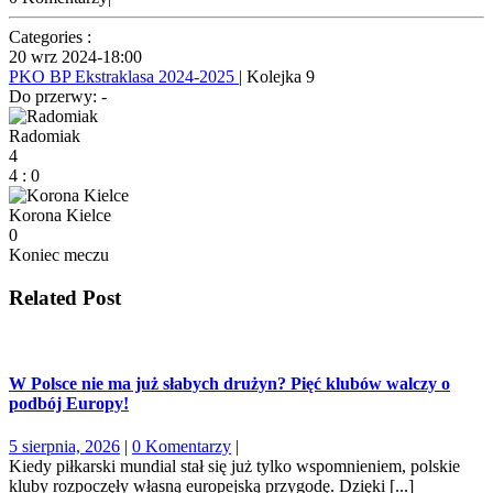
Categories :
20 wrz 2024
-
18:00
PKO BP Ekstraklasa 2024-2025
| Kolejka 9
Do przerwy: -
Radomiak
4
4
:
0
Korona Kielce
0
Koniec meczu
Related Post
W Polsce nie ma już słabych drużyn? Pięć klubów walczy o
podbój Europy!
5
5 sierpnia, 2026
|
0 Komentarzy
|
sierpnia,
Kiedy piłkarski mundial stał się już tylko wspomnieniem, polskie
2026
kluby rozpoczęły własną europejską przygodę. Dzięki [...]