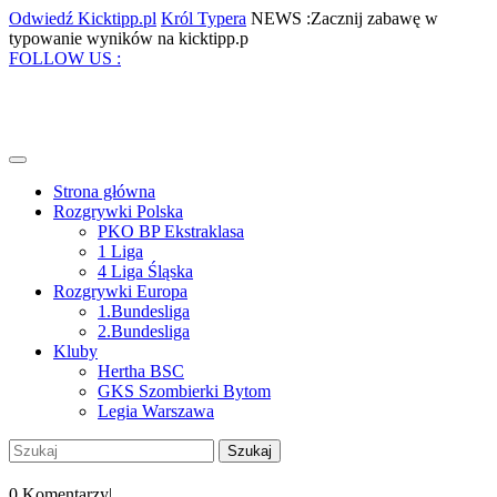
Skip
Odwiedź
Król
Odwiedź Kicktipp.pl
Król Typera
NEWS :Zacznij zabawę w
to
Kicktipp.pl
Typera
Zacznij
typowanie wyników na kicktipp.p
content
Facebook
Twitter
Instagram
Pinterest
zabawę
FOLLOW US :
w
typowanie
wyników
na
kicktipp.p
Open
Menu
Strona główna
Rozgrywki Polska
PKO BP Ekstraklasa
1 Liga
4 Liga Śląska
Rozgrywki Europa
1.Bundesliga
2.Bundesliga
Kluby
Hertha BSC
GKS Szombierki Bytom
Legia Warszawa
Close
Szukaj:
Menu
My
Account
0 Komentarzy
|