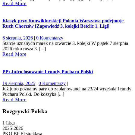
Read
Read More
More
Klasyk przy Konwiktorskiej! Polonia Warszawa podejmuje
Ruch Chorzów [Zapowiedź 3. kolejki Betclic 1. Ligi]
6
6 sierpnia, 2026
|
0 Komentarzy
|
sierpnia,
Starcie uznanych marek na otwarcie 3. kolejki W piątek 7 sierpnia
2026
2026 roku rusza 3. [...]
Read
Read More
More
PP: Jutro losowanie I rundy Pucharu Polski
19
19 sierpnia, 2025
|
0 Komentarzy
|
sierpnia,
Już jutro poznamy pary do zaplanowanej na 23/24 września I rundy
2025
Pucharu Polski. Do koszyka [...]
Read
Read More
More
Rozgrywki Polska
1 Liga
2025-2026
PKO BP Ekstraklasa