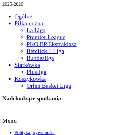
2025-2026
Ogólne
Piłka nożna
La Liga
Premier League
PKO BP Ekstraklasa
Betclick 1 Liga
Bundesliga
Siatkówka
Plusliga
Koszykówka
Orlen Basket Liga
Nadchodzące spotkania
Back
to
Menu
Top
Polityka prywatności