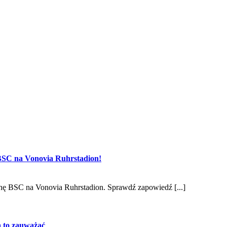
 BSC na Vonovia Ruhrstadion!
hę BSC na Vonovia Ruhrstadion. Sprawdź zapowiedź [...]
na to zauważać