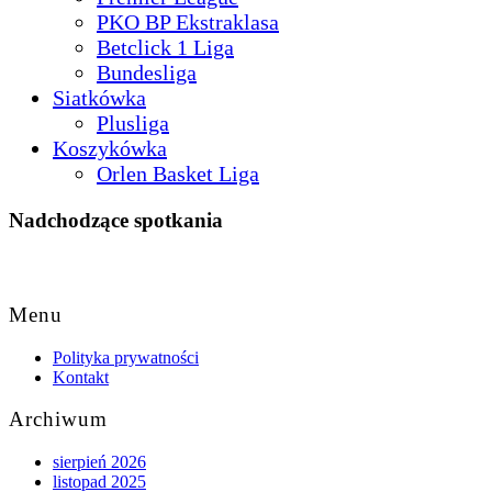
PKO BP Ekstraklasa
Betclick 1 Liga
Bundesliga
Siatkówka
Plusliga
Koszykówka
Orlen Basket Liga
Nadchodzące spotkania
Back
to
Menu
Top
Polityka prywatności
Kontakt
Archiwum
sierpień 2026
listopad 2025