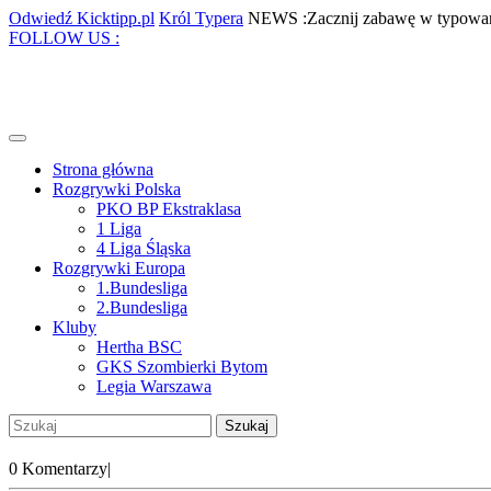
Skip
Odwiedź
Król
Odwiedź Kicktipp.pl
Król Typera
NEWS :Zacznij zabawę w typowan
to
Facebook
Twitter
Instagram
Pinterest
Kicktipp.pl
Typera
FOLLOW US :
content
Open
Menu
Strona główna
Rozgrywki Polska
PKO BP Ekstraklasa
1 Liga
4 Liga Śląska
Rozgrywki Europa
1.Bundesliga
2.Bundesliga
Kluby
Hertha BSC
GKS Szombierki Bytom
Legia Warszawa
Close
Szukaj:
Menu
My
Account
0 Komentarzy
|