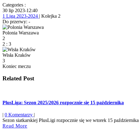
Categories :
30 lip 2023
-
12:40
1 Liga 2023-2024
| Kolejka 2
Do przerwy: -
Polonia Warszawa
2
2
:
3
Wisła Kraków
3
Koniec meczu
Related Post
PlusLiga: Sezon 2025/2026 rozpocznie się 15 października
|
0 Komentarzy
|
Sezon siatkarskiej PlusLigi rozpocznie się we wtorek 15 października,
Read
Read More
More