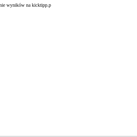
Zacznij
ie wyników na kicktipp.p
zabawę
w
typowanie
wyników
na
kicktipp.p