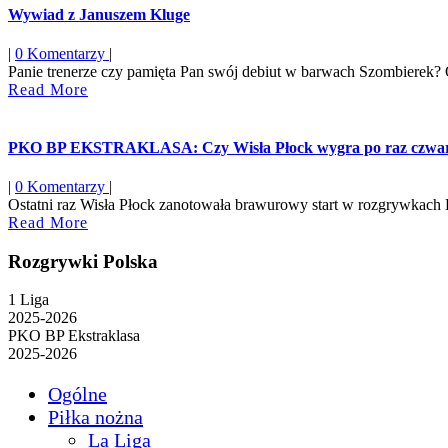
Wywiad z Januszem Kluge
|
0 Komentarzy
|
Panie trenerze czy pamięta Pan swój debiut w barwach Szombierek? Oc
Read
Read More
More
PKO BP EKSTRAKLASA: Czy Wisła Płock wygra po raz czwa
|
0 Komentarzy
|
Ostatni raz Wisła Płock zanotowała brawurowy start w rozgrywkach E
Read
Read More
More
Rozgrywki Polska
1 Liga
2025-2026
PKO BP Ekstraklasa
2025-2026
Ogólne
Piłka nożna
La Liga