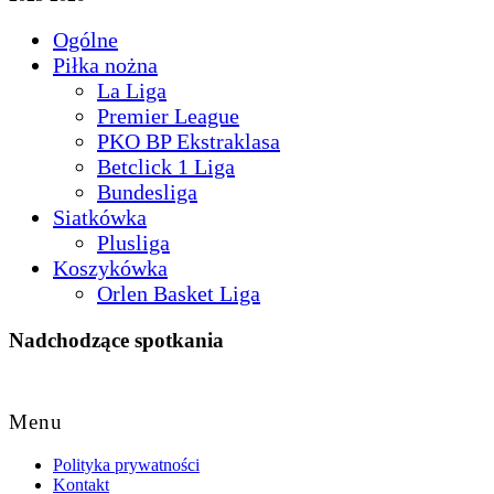
Ogólne
Piłka nożna
La Liga
Premier League
PKO BP Ekstraklasa
Betclick 1 Liga
Bundesliga
Siatkówka
Plusliga
Koszykówka
Orlen Basket Liga
Nadchodzące spotkania
Back
to
Menu
Top
Polityka prywatności
Kontakt