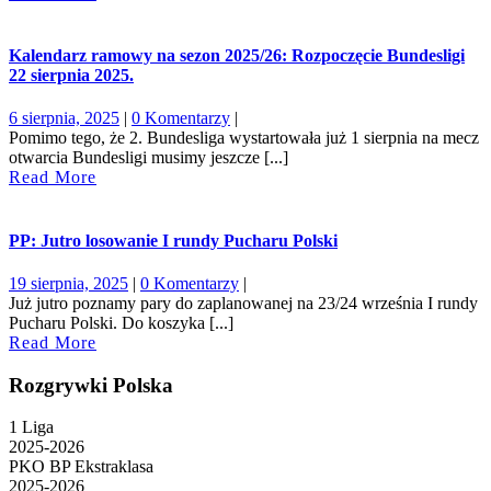
More
Kalendarz ramowy na sezon 2025/26: Rozpoczęcie Bundesligi
22 sierpnia 2025.
6
6 sierpnia, 2025
|
0 Komentarzy
|
sierpnia,
Pomimo tego, że 2. Bundesliga wystartowała już 1 sierpnia na mecz
2025
otwarcia Bundesligi musimy jeszcze [...]
Read
Read More
More
PP: Jutro losowanie I rundy Pucharu Polski
19
19 sierpnia, 2025
|
0 Komentarzy
|
sierpnia,
Już jutro poznamy pary do zaplanowanej na 23/24 września I rundy
2025
Pucharu Polski. Do koszyka [...]
Read
Read More
More
Rozgrywki Polska
1 Liga
2025-2026
PKO BP Ekstraklasa
2025-2026