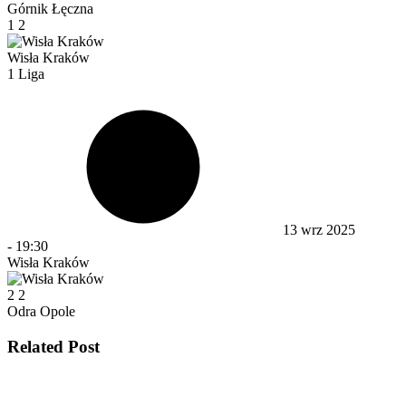
Górnik Łęczna
1
2
Wisła Kraków
1 Liga
13 wrz 2025
-
19:30
Wisła Kraków
2
2
Odra Opole
Related Post