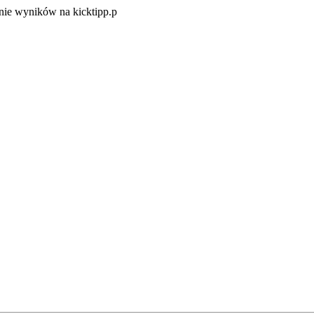
Zacznij
ie wyników na kicktipp.p
zabawę
w
typowanie
wyników
na
kicktipp.p