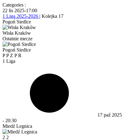
Categories :
22 lis 2025
-
17:00
1 Liga 2025-2026
| Kolejka 17
Pogoń Siedlce
Wisła Kraków
Ostatnie mecze
Pogoń Siedlce
P
P
Z
P
R
1 Liga
17 paź 2025
-
20:30
Miedź Legnica
2
2