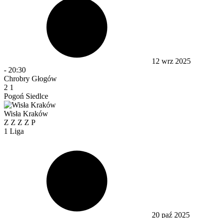
12 wrz 2025
-
20:30
Chrobry Głogów
2
1
Pogoń Siedlce
Wisła Kraków
Z
Z
Z
Z
P
1 Liga
20 paź 2025