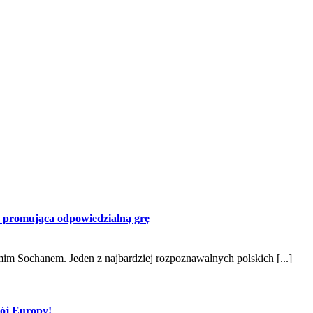
0 promująca odpowiedzialną grę
emim Sochanem. Jeden z najbardziej rozpoznawalnych polskich [...]
bój Europy!