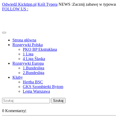
Skip
Odwiedź
Król
Odwiedź Kicktipp.pl
Król Typera
NEWS :Zacznij zabawę w typowan
to
Facebook
Twitter
Instagram
Pinterest
Kicktipp.pl
Typera
FOLLOW US :
content
Open
Menu
Strona główna
Rozgrywki Polska
PKO BP Ekstraklasa
1 Liga
4 Liga Śląska
Rozgrywki Europa
1.Bundesliga
2.Bundesliga
Kluby
Hertha BSC
GKS Szombierki Bytom
Legia Warszawa
Close
Szukaj:
Menu
My
Account
0 Komentarzy
|