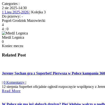
Categories :
2 sie 2025
-
14:30
1 Liga 2025-2026
| Kolejka 3
Do przerwy: -
Pogoń Grodzisk Mazowiecki
4
4
:
0
Miedź Legnica
0
Koniec meczu
Related Post
Jeremy Sochan gra z Superbet! Pierwsza w Polsce kampania 36
|
0 Komentarzy
|
12 sierpnia Superbet oficjalnie ogłosił rozpoczęcie współpracy z Jer
Read
Read More
More
W Polsce nie ma już słabych drużyn? Pięć klubów walczy o pod