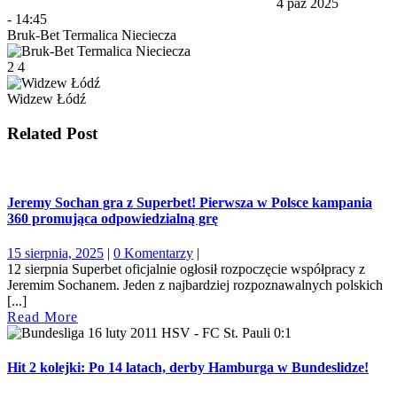
4 paź 2025
-
14:45
Bruk-Bet Termalica Nieciecza
2
4
Widzew Łódź
Related Post
Jeremy Sochan gra z Superbet! Pierwsza w Polsce kampania
360 promująca odpowiedzialną grę
15
15 sierpnia, 2025
|
0 Komentarzy
|
sierpnia,
12 sierpnia Superbet oficjalnie ogłosił rozpoczęcie współpracy z
2025
Jeremim Sochanem. Jeden z najbardziej rozpoznawalnych polskich
[...]
Read
Read More
More
Hit 2 kolejki: Po 14 latach, derby Hamburga w Bundeslidze!