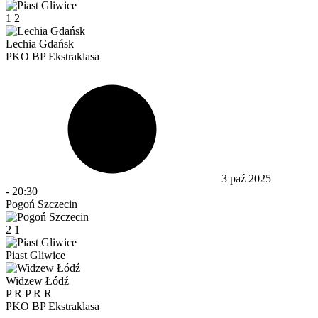
1
2
Lechia Gdańsk
PKO BP Ekstraklasa
3 paź 2025
-
20:30
Pogoń Szczecin
2
1
Piast Gliwice
Widzew Łódź
P
R
P
R
R
PKO BP Ekstraklasa