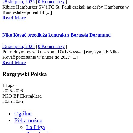
28
28 sierpnia, 2025
|
0 Komentarzy
|
sierpnia,
Kibice Hamburger SV i FC St. Pauli czekali na derby Hamburga w
2025
Bundeslidze ponad 14 [...]
Read
Read More
More
Niko Kovač przedłuża kontrakt z Borussią Dortmund
26
26 sierpnia, 2025
|
0 Komentarzy
|
sierpnia,
Po trudnym początku sezonu BVB wysyła jasny sygnał: Niko
2025
Kovač pozostanie w klubie do 2027 [...]
Read
Read More
More
Rozgrywki Polska
1 Liga
2025-2026
PKO BP Ekstraklasa
2025-2026
Ogólne
Piłka nożna
La Liga