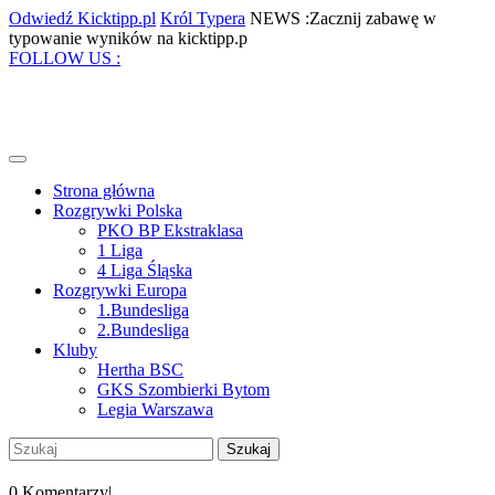
Skip
Odwiedź
Król
Odwiedź Kicktipp.pl
Król Typera
NEWS :Zacznij zabawę w
to
Kicktipp.pl
Typera
Zacznij
typowanie wyników na kicktipp.p
content
Facebook
Twitter
Instagram
Pinterest
zabawę
FOLLOW US :
w
typowanie
wyników
na
kicktipp.p
Open
Menu
Strona główna
Rozgrywki Polska
PKO BP Ekstraklasa
1 Liga
4 Liga Śląska
Rozgrywki Europa
1.Bundesliga
2.Bundesliga
Kluby
Hertha BSC
GKS Szombierki Bytom
Legia Warszawa
Close
Szukaj:
Menu
My
Account
0 Komentarzy
|