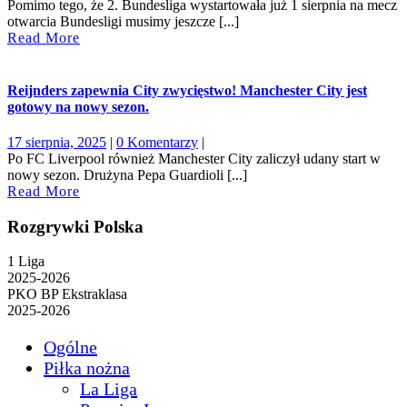
sierpnia,
Pomimo tego, że 2. Bundesliga wystartowała już 1 sierpnia na mecz
2025
otwarcia Bundesligi musimy jeszcze [...]
Read
Read More
More
Reijnders zapewnia City zwycięstwo! Manchester City jest
gotowy na nowy sezon.
17
17 sierpnia, 2025
|
0 Komentarzy
|
sierpnia,
Po FC Liverpool również Manchester City zaliczył udany start w
2025
nowy sezon. Drużyna Pepa Guardioli [...]
Read
Read More
More
Rozgrywki Polska
1 Liga
2025-2026
PKO BP Ekstraklasa
2025-2026
Ogólne
Piłka nożna
La Liga