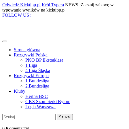
Skip
Odwiedź
Król
Odwiedź Kicktipp.pl
Król Typera
NEWS :Zacznij zabawę w
to
Kicktipp.pl
Typera
Zacznij
typowanie wyników na kicktipp.p
content
Facebook
Twitter
Instagram
Pinterest
zabawę
FOLLOW US :
w
typowanie
wyników
na
kicktipp.p
Open
Menu
Strona główna
Rozgrywki Polska
PKO BP Ekstraklasa
1 Liga
4 Liga Śląska
Rozgrywki Europa
1.Bundesliga
2.Bundesliga
Kluby
Hertha BSC
GKS Szombierki Bytom
Legia Warszawa
Close
Szukaj:
Menu
My
Account
0 Komentarzy
|