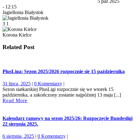
5 paź 2025
-
12:15
Jagiellonia Białystok
3
1
Korona Kielce
Related Post
PlusLiga: Sezon 2025/2026 rozpocznie się 15 października
31
31 lipca, 2025
|
0 Komentarzy
|
lipca,
Sezon siatkarskiej PlusLigi rozpocznie się we wtorek 15
2025
października, a zakończony zostanie najpóźniej 13 maja [...]
Read
Read More
More
Kalendarz ramowy na sezon 2025/26: Rozpoczęcie Bundesligi
22 sierpnia 2025.
6
6 sierpnia, 2025
|
0 Komentarzy
|